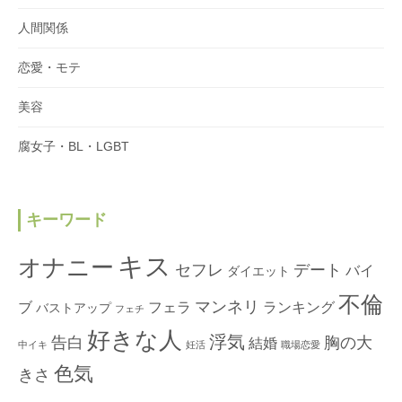
人間関係
恋愛・モテ
美容
腐女子・BL・LGBT
キーワード
キス
オナニー
セフレ
デート
バイ
ダイエット
不倫
マンネリ
ブ
フェラ
ランキング
バストアップ
フェチ
好きな人
浮気
告白
胸の大
結婚
中イキ
妊活
職場恋愛
色気
きさ