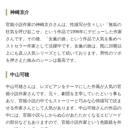
神崎京介
官能小説作家の神崎京介さんは、性描写が生々しい「無垢の
狂気を呼び起こせ」という作品で1996年にデビューした作家
さんです。その後、「女薫の旅」という作品で人気を集めベ
ストセラー作家として活躍中です。女薫の旅は、既に20冊以
上にも及ぶ人気シリーズとして続いております。男性のツボ
を押さえた絡みのシーンは最高です。
中山可穂
中山可穂さんは、レズビアンをテーマにした作風が人気の官
能小説作家さんです。元々、劇団を主宰していたという事も
あり、官能小説の中でもストーリーと巧みな心情描写で読ま
せる作家さんとして人気があります。中山可穂さんの作品の
中には、官能小説らしからぬ心があたたかくなるエピソード
の部分などもありますので、官能小説作家という色眼鏡を外