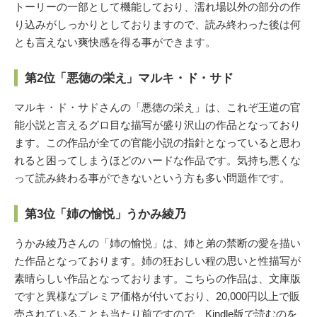
トーリーの一部として機能しており、濡れ場以外の部分の作
り込みがしっかりとしておりますので、読み終わった後は何
とも言えない爽快感を得る事ができます。
第2位「悪徳の栄え」マルキ・ド・サド
マルキ・ド・サドさんの「悪徳の栄え」は、これぞ王道の官
能小説と言えるグロ目な描写が盛り沢山の作品となっており
ます。この作品が全ての官能小説の指針となっていると思わ
れると困ってしまうほどのハードな作品です。気持ち悪くな
って読み終わる事ができないという方も多い問題作です。
第3位「姉の愉悦」うかみ綾乃
うかみ綾乃さんの「姉の愉悦」は、姉と弟の禁断の愛を描い
た作品となっております。姉の狂おしい程の思いと性描写が
素晴らしい作品となっております。こちらの作品は、文庫版
ですと異様なプレミア価格が付いており、20,000円以上で販
売されていることも当たり前ですので、Kindle版で読むのを