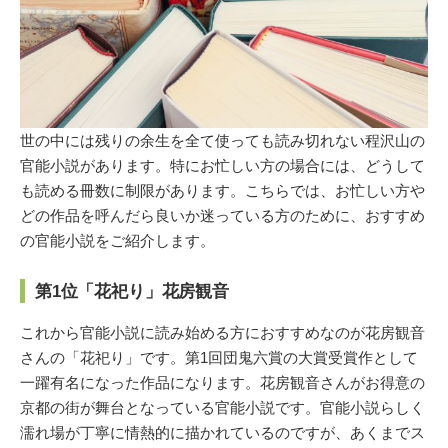
世の中には残りの余生を全て使っても読み切れない程沢山の
官能小説があります。特にお忙しい方の場合には、どうして
も読める冊数に制限があります。こちらでは、お忙しい方や
どの作品を呼んだら良いか迷っている方のために、おすすめ
の官能小説をご紹介します。
第1位「花祀り」花房観音
これから官能小説に読み始める方におすすめなのが花房観音
さんの「花祀り」です。第1回団鬼六賞の大賞受賞作として
一躍有名になった作品になります。花房観音さんがお得意の
京都の街が舞台となっている官能小説です。官能小説らしく
濡れ場が丁寧に情熱的に描かれているのですが、あくまでス