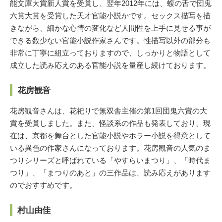
能文庫大賞新人賞を受賞し、翌年2012年には、蝮の舌で団鬼
六賞大賞を受賞した天才官能小説かです。セックス描写を描
きながら、細かな心情の変化など人間性を上手に見せる事が
できる数少ない官能小説作家さんです。性描写以外の部分も
非常に丁寧に組立っておりますので、しっかりと物語として
成立した読み応えのある官能小説を量産し続けております。
花房観音
花房観音さんは、花祀りで無双舎主催の第1回団鬼六賞の大
賞を受賞しました。また、怪談系の作品も発表しており、現
在は、京都を舞台とした官能小説やホラー小説を得意として
いる異色の作家さんになっております。花房観音の人気のま
つりシリーズと呼ばれている「やすらいまつり」、「時代ま
つり」、「まつりのあと」の三作品は、読み応えがあります
のでおすすめです。
村山由佳